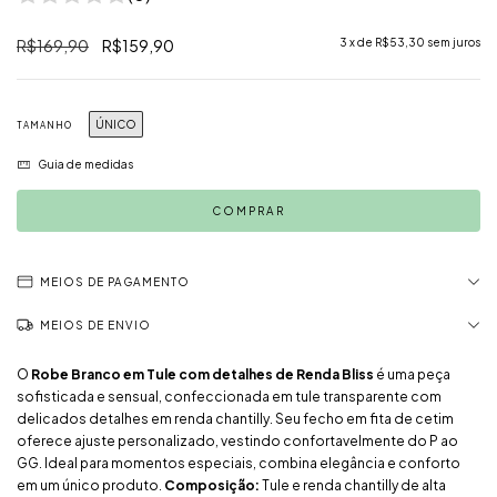
R$169,90
R$159,90
3
x de
R$53,30
sem juros
ÚNICO
TAMANHO
Guia de medidas
MEIOS DE PAGAMENTO
MEIOS DE ENVIO
O
Robe Branco em Tule com detalhes de Renda Bliss
é uma peça
sofisticada e sensual, confeccionada em tule transparente com
delicados detalhes em renda chantilly. Seu fecho em fita de cetim
oferece ajuste personalizado, vestindo confortavelmente do P ao
GG. Ideal para momentos especiais, combina elegância e conforto
em um único produto.
Composição:
Tule e renda chantilly de alta