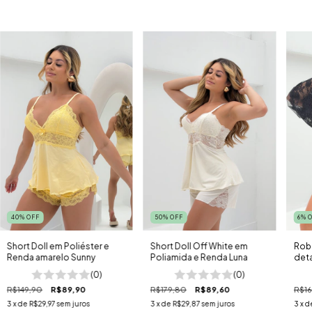
40
%
OFF
50
%
OFF
6
%
Short Doll em Poliéster e
Short Doll Off White em
Rob
Renda amarelo Sunny
Poliamida e Renda Luna
deta
(0)
(0)
R$149,90
R$89,90
R$179,80
R$89,60
R$16
3
x de
R$29,97
sem juros
3
x de
R$29,87
sem juros
3
x d