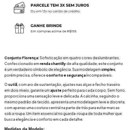
Conjunto Florença:
Sofisticação em quatro cores deslumbrantes.
Confeccionado em
renda chantilly
de alta qualidade, este conjunto
é um verdadeiro símbolo de elegância. Sua modelagem
simples
,
porém precisa, oferece
conforto e segurança
incomparáveis.
O
sutiã
, com aro de sustentação, ajustes nas alças e fecho traseiro
em dois níveis, garante um
ajuste
perfeito para cada corpo. Sem forro,
proporciona uma sensação leve e delicada. A calcinha, seguindo o
mesmo padrão de tecido, apresenta uma modelagem leve e discreta,
com apenas uma costura central na parte de trás para evitar marcas
sob a roupa. Um item essencial no guarda-roupa de toda mulher que
busca elegância e conforto em cada detalhe.
Medidas da Modelo: