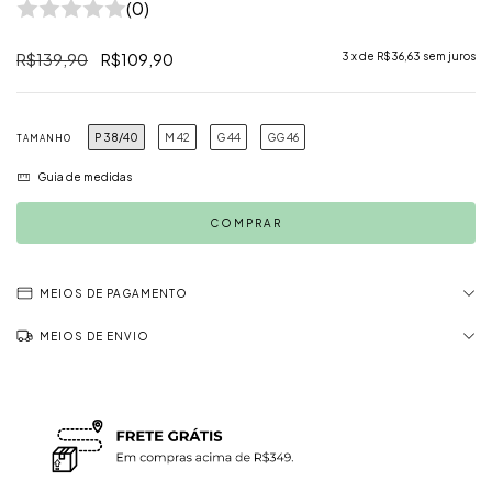
(0)
R$139,90
R$109,90
3
x de
R$36,63
sem juros
P 38/40
M 42
G 44
GG 46
TAMANHO
Guia de medidas
MEIOS DE PAGAMENTO
MEIOS DE ENVIO