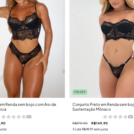
17
%
OFF
 em Renda sem bojo com Aro de
Conjunto Preto em Renda sem boj
écia
Sustentação Mônaco
(0)
(0)
,90
R$179,90
R$149,90
juros
3
x de
R$49,97
sem juros