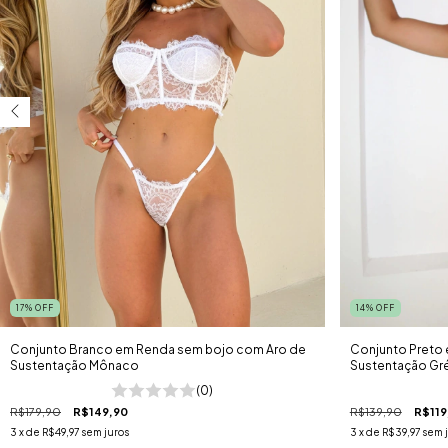
17
%
OFF
14
%
OFF
Conjunto Branco em Renda sem bojo com Aro de
Conjunto Preto
Sustentação Mônaco
Sustentação Gr
(0)
R$179,90
R$149,90
R$139,90
R$119
3
x de
R$49,97
sem juros
3
x de
R$39,97
sem 