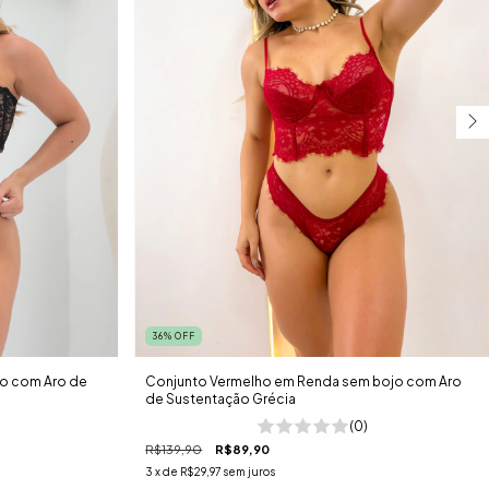
36
%
OFF
o com Aro de
Conjunto Vermelho em Renda sem bojo com Aro
de Sustentação Grécia
(0)
R$139,90
R$89,90
3
x de
R$29,97
sem juros