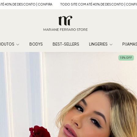
 CONFIRA
TODO SITE COM ATÉ 40% DE DESCONTO | CONFIRA
TODO SITE COM 
ODUTOS
BODYS
BEST-SELLERS
LINGERIES
PIJAMA
15
%
OFF