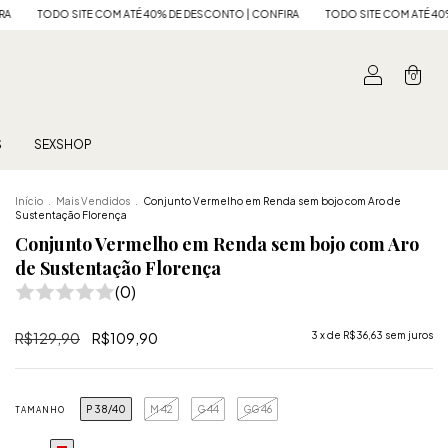
ATÉ 40% DE DESCONTO | CONFIRA
TODO SITE COM ATÉ 40% DE DESCONTO | CONF
0
S
SEXSHOP
Início
.
Mais Vendidos
.
Conjunto Vermelho em Renda sem bojo com Aro de
Sustentação Florença
Conjunto Vermelho em Renda sem bojo com Aro
de Sustentação Florença
(0)
R$129,90
R$109,90
3
x de
R$36,63
sem juros
P 38/40
M 42
G 44
GG 46
TAMANHO