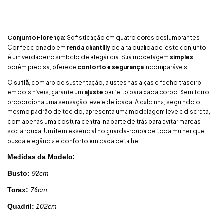
Conjunto Florença:
Sofisticação em quatro cores deslumbrantes.
Confeccionado em
renda chantilly
de alta qualidade, este conjunto
é um verdadeiro símbolo de elegância. Sua modelagem
simples
,
porém precisa, oferece
conforto e segurança
incomparáveis.
O
sutiã
, com aro de sustentação, ajustes nas alças e fecho traseiro
em dois níveis, garante um
ajuste
perfeito para cada corpo. Sem forro,
proporciona uma sensação leve e delicada. A calcinha, seguindo o
mesmo padrão de tecido, apresenta uma modelagem leve e discreta,
com apenas uma costura central na parte de trás para evitar marcas
sob a roupa. Um item essencial no guarda-roupa de toda mulher que
busca elegância e conforto em cada detalhe.
Medidas da Modelo:
Busto:
92cm
Torax:
76cm
Quadril:
102cm