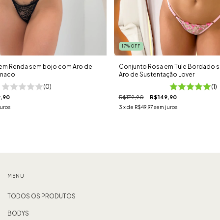
17
%
OFF
 em Renda sem bojo com Aro de
Conjunto Rosa em Tule Bordado 
ônaco
Aro de Sustentação Lover
(0)
(1)
,90
R$179,90
R$149,90
uros
3
x de
R$49,97
sem juros
MENU
TODOS OS PRODUTOS
BODYS