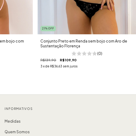
21
%
OFF
sem bojo com
Conjunto Preto em Renda sem bojo com Aro de
Sustentação Florença
(0)
R$139,90
R$109,90
3
x de
R$36,63
sem juros
INFORMATIVOS
Medidas
Quem Somos