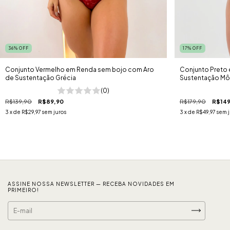
36
%
OFF
17
%
OFF
Conjunto Vermelho em Renda sem bojo com Aro
Conjunto Preto
de Sustentação Grécia
Sustentação M
(0)
R$139,90
R$89,90
R$179,90
R$149
3
x de
R$29,97
sem juros
3
x de
R$49,97
sem j
ASSINE NOSSA NEWSLETTER — RECEBA NOVIDADES EM
PRIMEIRO!