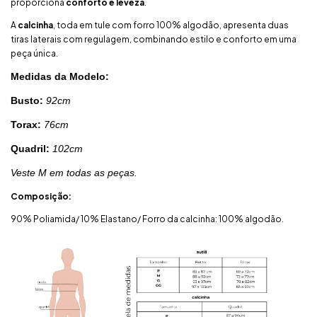
proporciona
conforto e leveza
.
A
calcinha
, toda em tule com forro 100% algodão, apresenta duas
tiras laterais com regulagem, combinando estilo e conforto em uma
peça única.
Medidas da Modelo:
Busto:
92cm
Torax:
76cm
Quadril:
102cm
Veste M em todas as peças.
Composição:
90% Poliamida/ 10% Elastano/ Forro da calcinha: 100% algodão.