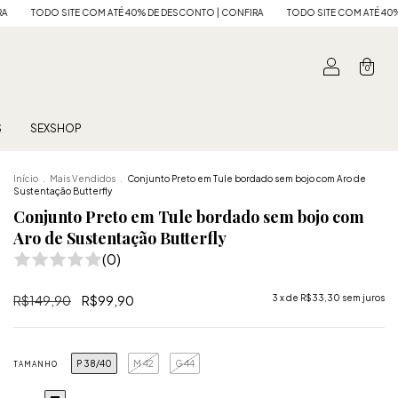
TÉ 40% DE DESCONTO | CONFIRA
TODO SITE COM ATÉ 40% DE DESCONTO | CONFI
0
S
SEXSHOP
Início
.
Mais Vendidos
.
Conjunto Preto em Tule bordado sem bojo com Aro de
Sustentação Butterfly
Conjunto Preto em Tule bordado sem bojo com
Aro de Sustentação Butterfly
(0)
R$149,90
R$99,90
3
x de
R$33,30
sem juros
P 38/40
M 42
G 44
TAMANHO