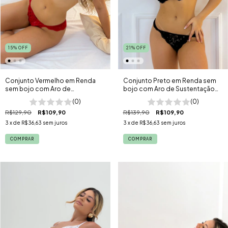
15
%
OFF
21
%
OFF
Conjunto Vermelho em Renda
Conjunto Preto em Renda sem
sem bojo com Aro de
bojo com Aro de Sustentação
Sustentação Florença
Florença
(0)
(0)
R$129,90
R$109,90
R$139,90
R$109,90
3
x de
R$36,63
sem juros
3
x de
R$36,63
sem juros
COMPRAR
COMPRAR