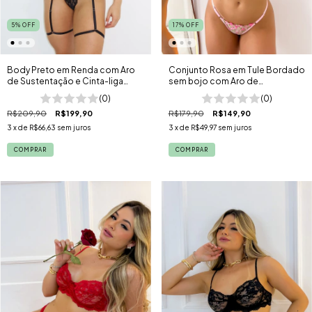
5
%
OFF
17
%
OFF
Body Preto em Renda com Aro
Conjunto Rosa em Tule Bordado
de Sustentação e Cinta-liga
sem bojo com Aro de
Flame
Sustentação Lover
(0)
(0)
R$209,90
R$199,90
R$179,90
R$149,90
3
x de
R$66,63
sem juros
3
x de
R$49,97
sem juros
COMPRAR
COMPRAR