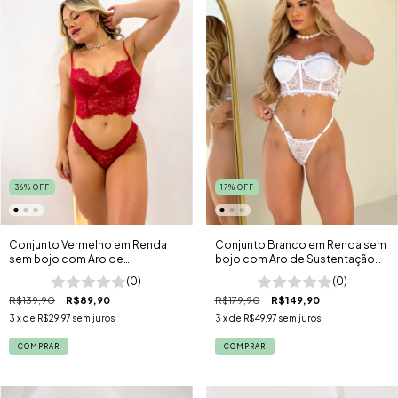
36
%
OFF
17
%
OFF
Conjunto Vermelho em Renda
Conjunto Branco em Renda sem
sem bojo com Aro de
bojo com Aro de Sustentação
Sustentação Grécia
Mônaco
(0)
(0)
R$139,90
R$89,90
R$179,90
R$149,90
3
x de
R$29,97
sem juros
3
x de
R$49,97
sem juros
COMPRAR
COMPRAR