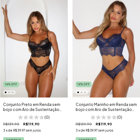
14
%
OFF
14
%
OFF
Conjunto Preto em Renda sem
Conjunto Marinho em Renda sem
bojo com Aro de Sustentação
bojo com Aro de Sustentação
Grécia
Grécia
(0)
(0)
R$139,90
R$119,90
R$139,90
R$119,90
3
x de
R$39,97
sem juros
3
x de
R$39,97
sem juros