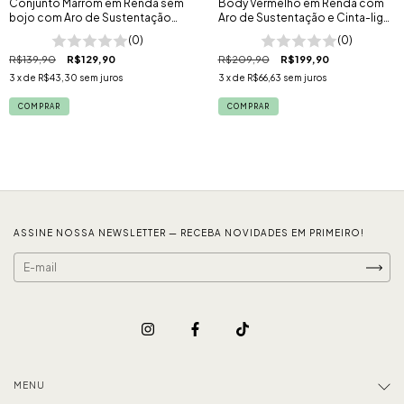
Conjunto Marrom em Renda sem
Body Vermelho em Renda com
bojo com Aro de Sustentação
Aro de Sustentação e Cinta-liga
Roma
Flame
(0)
(0)
R$139,90
R$129,90
R$209,90
R$199,90
3
x de
R$43,30
sem juros
3
x de
R$66,63
sem juros
COMPRAR
COMPRAR
ASSINE NOSSA NEWSLETTER — RECEBA NOVIDADES EM PRIMEIRO!
MENU