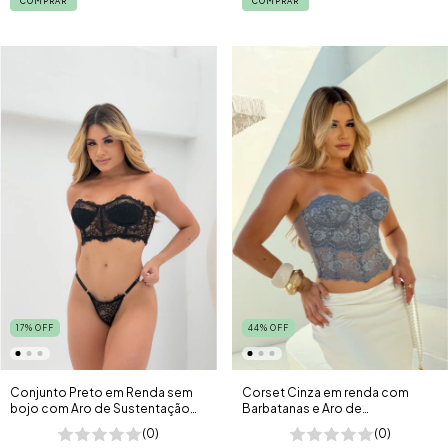
COMPRAR
COMPRAR
17
%
OFF
44
%
OFF
Conjunto Preto em Renda sem
Corset Cinza em renda com
bojo com Aro de Sustentação
Barbatanas e Aro de
Mônaco
sustentação com alças
(0)
(0)
removíveis Essence