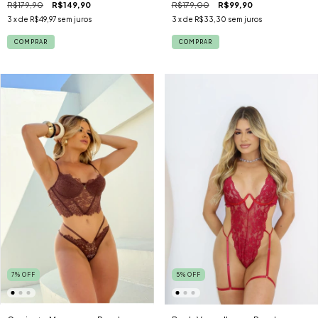
R$179,90
R$149,90
R$179,00
R$99,90
3
x de
R$49,97
sem juros
3
x de
R$33,30
sem juros
COMPRAR
COMPRAR
7
%
OFF
5
%
OFF