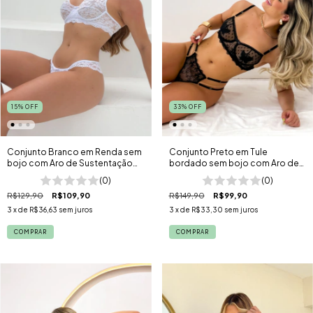
15
%
OFF
33
%
OFF
Conjunto Branco em Renda sem
Conjunto Preto em Tule
bojo com Aro de Sustentação
bordado sem bojo com Aro de
Florença
Sustentação Butterfly
(0)
(0)
R$129,90
R$109,90
R$149,90
R$99,90
3
x de
R$36,63
sem juros
3
x de
R$33,30
sem juros
COMPRAR
COMPRAR