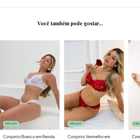
Você também pode gostar...
15
%
OFF
15
%
OFF
25
Conjunto Branco em Renda
Conjunto Vermelho em
Con