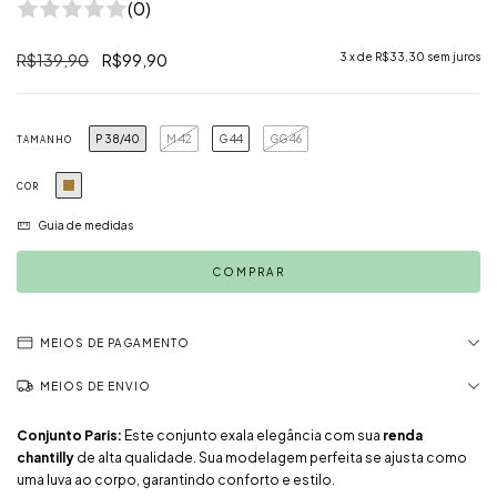
(0)
R$139,90
R$99,90
3
x de
R$33,30
sem juros
P 38/40
M 42
G 44
GG 46
TAMANHO
COR
Guia de medidas
MEIOS DE PAGAMENTO
MEIOS DE ENVIO
Conjunto Paris:
Este conjunto exala elegância com sua
renda
chantilly
de alta qualidade. Sua modelagem perfeita se ajusta como
uma luva ao corpo, garantindo conforto e estilo.