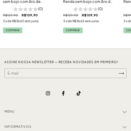
sem bojo com Aro de
Renda sem bojo com Aro de
Rend
Sustentação Florença
Sustentação Florença
Sust
(0)
(0)
Wo
R$129,90
R$109,90
R$129,90
R$109,90
R$19
3
x de
R$36,63
sem juros
3
x de
R$36,63
sem juros
3
x d
COMPRAR
COMPRAR
CO
ASSINE NOSSA NEWSLETTER — RECEBA NOVIDADES EM PRIMEIRO!
MENU
INFORMATIVOS