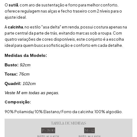
O
sutiã
, com aro de sustentação e forro para melhor conforto,
oferece regulagem nas alças e fecho traseiro com 2 níveis para o
ajuste ideal.
A
calcinha
, no estilo "asa delta" em renda, possui costura apenas na
parte central da parte de trás, evitando marcas sob a roupa. Com
quatro variações de cores disponíveis, este conjunto é a escolha
ideal para quem busca sofisticação e conforto em cada detalhe.
Medidas da Modelo:
Busto:
92cm
Torax:
76cm
Quadril:
102cm
Veste M em todas as peças.
Composição:
90% Poliamida/ 10% Elastano/ Forro da calcinha: 100% algodão.